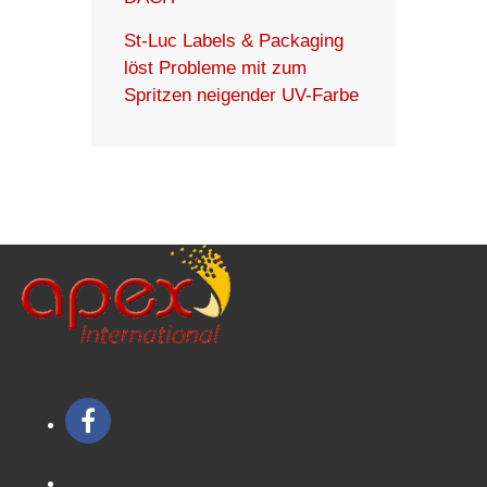
St-Luc Labels & Packaging
löst Probleme mit zum
Spritzen neigender UV-Farbe