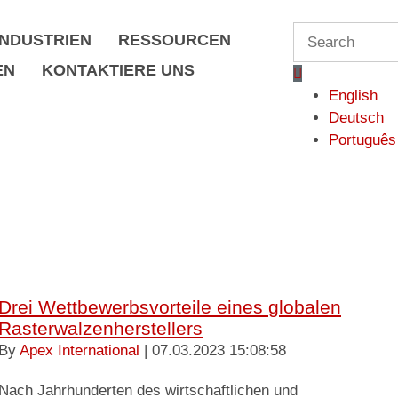
S
INDUSTRIEN
RESSOURCEN
e
EN
KONTAKTIERE UNS
a
English
r
Deutsch
c
Português
h
Drei Wettbewerbsvorteile eines globalen
Rasterwalzenherstellers
By
Apex International
| 07.03.2023 15:08:58
Nach Jahrhunderten des wirtschaftlichen und