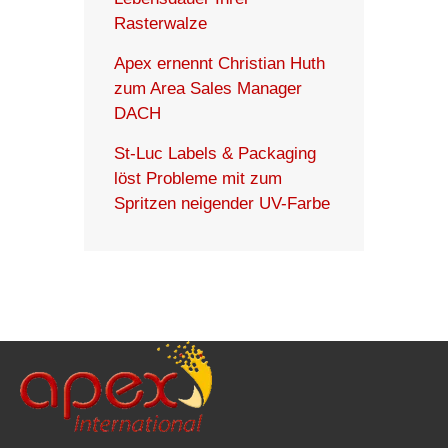
Rasterwalze
Apex ernennt Christian Huth
zum Area Sales Manager
DACH
St-Luc Labels & Packaging
löst Probleme mit zum
Spritzen neigender UV-Farbe