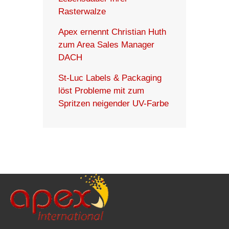
Rasterwalze
Apex ernennt Christian Huth
zum Area Sales Manager
DACH
St-Luc Labels & Packaging
löst Probleme mit zum
Spritzen neigender UV-Farbe