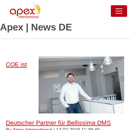
Apex | News DE
COE ist
Deutscher Partner für Bellissima DMS
By
Apex International
| 13.02.2018 11:38:49