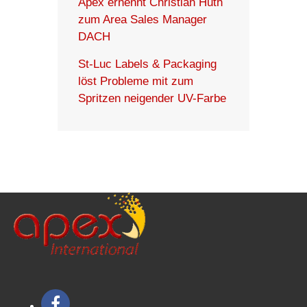
Apex ernennt Christian Huth
zum Area Sales Manager
DACH
St-Luc Labels & Packaging
löst Probleme mit zum
Spritzen neigender UV-Farbe